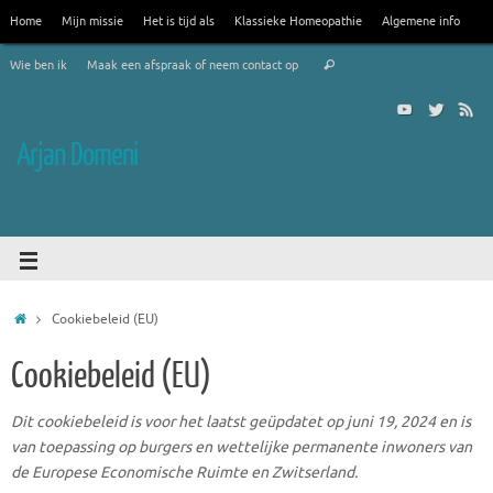
Home
Mijn missie
Het is tijd als
Klassieke Homeopathie
Algemene info
Wie ben ik
Maak een afspraak of neem contact op
Arjan Domeni
Cookiebeleid (EU)
Cookiebeleid (EU)
Dit cookiebeleid is voor het laatst geüpdatet op juni 19, 2024 en is
van toepassing op burgers en wettelijke permanente inwoners van
de Europese Economische Ruimte en Zwitserland.