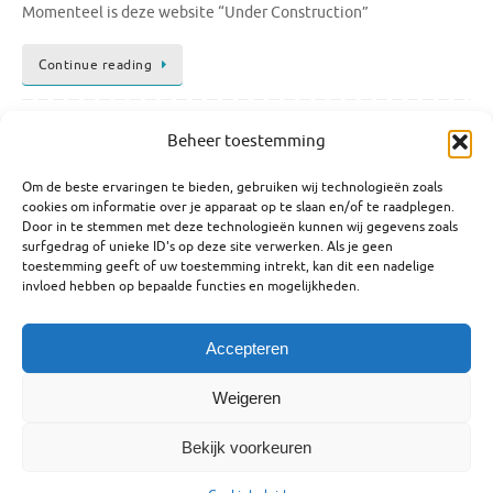
Momenteel is deze website “Under Construction”
Continue reading
Arjan
november 1, 2018
Uncategorized
0
Beheer toestemming
Om de beste ervaringen te bieden, gebruiken wij technologieën zoals
cookies om informatie over je apparaat op te slaan en/of te raadplegen.
Like mijn facebook voor het laatste nieuws
Door in te stemmen met deze technologieën kunnen wij gegevens zoals
surfgedrag of unieke ID's op deze site verwerken. Als je geen
Uncategorized
(1)
toestemming geeft of uw toestemming intrekt, kan dit een nadelige
invloed hebben op bepaalde functies en mogelijkheden.
Accepteren
This text can be changed from the Miscellaneous section of the settings page.
Lorem ipsum
dolor sit amet,
consectetur adipiscing
elit, cras ut imperdiet augue.
Weigeren
Bekijk voorkeuren
Mogelijk gemaakt door
Tempera
&
WordPress.